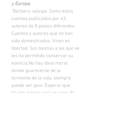
y Europa.
"Bárbaro: salvaje. Como estos
cuentos publicados por 43
autores de 8 países diferentes.
Cuentos y autores que no han
sido domesticados. Viven en
libertad. Son bestias a las que se
les ha permitido conservar su
esencia.No hay ideal moral
donde guarecerse de la
tormenta de la vida: siempre
puede ser peor. Esperar que
triunfe el bien será en vano. El
lado oscuro de la Gran Manzana,
la ciudad donde se cumplen los
sueños pero sobre todo las
pesadillas. Ese fue precisamente