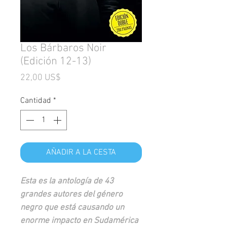
Los Bárbaros Noir
(Edición 12-13)
Precio
22,00 US$
Cantidad
*
AÑADIR A LA CESTA
Esta es la antología de 43
grandes autores del género
negro que está causando un
enorme impacto en Sudamérica