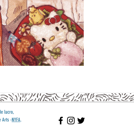
e lucro,
 Arts -
NYFA
.